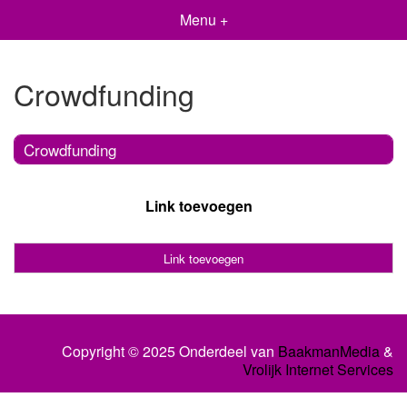
Menu +
Crowdfunding
Crowdfunding
Link toevoegen
Link toevoegen
Copyright © 2025 Onderdeel van
BaakmanMedia
&
Vrolijk Internet Services