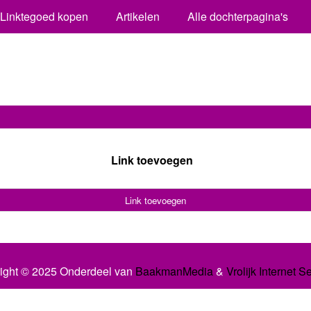
Linktegoed kopen
Artikelen
Alle dochterpagina's
Link toevoegen
Link toevoegen
ight © 2025 Onderdeel van
BaakmanMedia
&
Vrolijk Internet S